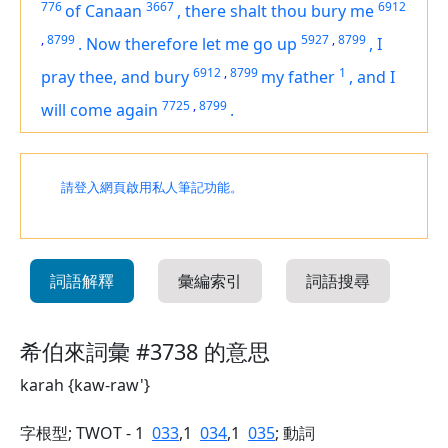
776
3667
6912
of Canaan
,
there shalt thou bury me
,
8799
5927
,
8799
.
Now therefore let me go up
,
I
6912
,
8799
1
pray thee, and bury
my father
,
and I
7725
,
8799
will come again
.
請登入網頁啟用私人筆記功能。
詞語解釋
彙編索引
詞語搜尋
希伯來詞彙 #3738 的意思
karah {kaw-raw'}
字根型; TWOT - 1
033
,1
034
,1
035
; 動詞