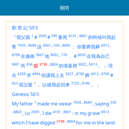
關閉
創 世 記 50:5
1
2009
595
4191
,
8801
『我父親
#
#
要死
的時候叫我起
7650
,
8689
9001
,
559
,
8800
6912
,
誓
說
：
你要將我葬
8799
3667
9002
,
776
8033
在迦南
地
，
#
在我為自己
9001
834
3738
,
8804
9002
,
6913
所
掘
的墳墓裡
。
』現
6258
4994
5927
,
8799
6912
,
8799
在
求
你讓我上去
葬
#
853
1
7725
,
8799
我父親
，
以後我必回來
。
」
Genesis 50:5
1
7650
,
8689
559
My father
made me swear
,
saying
,
8800
2009
4191
,
8801
6913
,
Lo
,
I die
:
in my grave
3738
,
8804
which I have digged
for me in the land