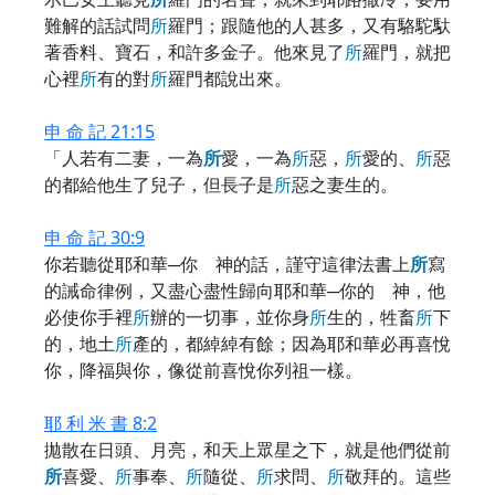
難解的話試問
所
羅門；跟隨他的人甚多，又有駱駝馱
著香料、寶石，和許多金子。他來見了
所
羅門，就把
心裡
所
有的對
所
羅門都說出來。
申 命 記 21:15
「人若有二妻，一為
所
愛，一為
所
惡，
所
愛的、
所
惡
的都給他生了兒子，但長子是
所
惡之妻生的。
申 命 記 30:9
你若聽從耶和華─你 神的話，謹守這律法書上
所
寫
的誡命律例，又盡心盡性歸向耶和華─你的 神，他
必使你手裡
所
辦的一切事，並你身
所
生的，牲畜
所
下
的，地土
所
產的，都綽綽有餘；因為耶和華必再喜悅
你，降福與你，像從前喜悅你列祖一樣。
耶 利 米 書 8:2
拋散在日頭、月亮，和天上眾星之下，就是他們從前
所
喜愛、
所
事奉、
所
隨從、
所
求問、
所
敬拜的。這些