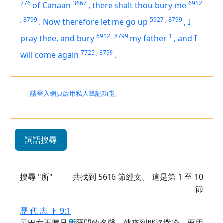
776
3667
6912
of Canaan
,
there shalt thou bury me
,
8799
5927
,
8799
.
Now therefore let me go up
,
I
6912
,
8799
1
pray thee, and bury
my father
,
and I
7725
,
8799
will come again
.
請登入網頁啟用私人筆記功能。
詞語搜尋
搜尋 "所"
共找到
5616
節經文。 這是第 1 至 10
節
歷 代 志 下 9:1
示巴女王聽見
所
羅門的名聲，就來到耶路撒冷，要用