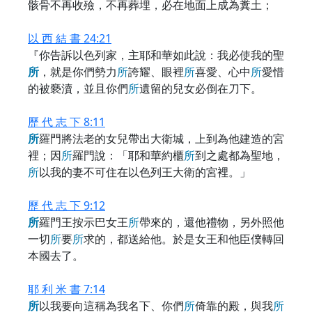
骸骨不再收殮，不再葬埋，必在地面上成為糞土；
以 西 結 書 24:21
『你告訴以色列家，主耶和華如此說：我必使我的聖
所
，就是你們勢力
所
誇耀、眼裡
所
喜愛、心中
所
愛惜
的被褻瀆，並且你們
所
遺留的兒女必倒在刀下。
歷 代 志 下 8:11
所
羅門將法老的女兒帶出大衛城，上到為他建造的宮
裡；因
所
羅門說：「耶和華約櫃
所
到之處都為聖地，
所
以我的妻不可住在以色列王大衛的宮裡。」
歷 代 志 下 9:12
所
羅門王按示巴女王
所
帶來的，還他禮物，另外照他
一切
所
要
所
求的，都送給他。於是女王和他臣僕轉回
本國去了。
耶 利 米 書 7:14
所
以我要向這稱為我名下、你們
所
倚靠的殿，與我
所