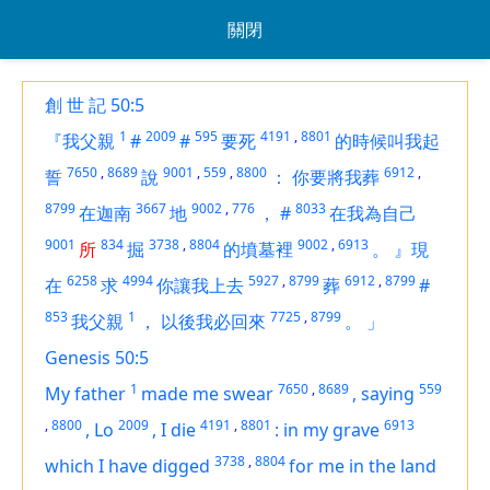
關閉
創 世 記 50:5
1
2009
595
4191
,
8801
『我父親
#
#
要死
的時候叫我起
7650
,
8689
9001
,
559
,
8800
6912
,
誓
說
：
你要將我葬
8799
3667
9002
,
776
8033
在迦南
地
，
#
在我為自己
9001
834
3738
,
8804
9002
,
6913
所
掘
的墳墓裡
。
』現
6258
4994
5927
,
8799
6912
,
8799
在
求
你讓我上去
葬
#
853
1
7725
,
8799
我父親
，
以後我必回來
。
」
Genesis 50:5
1
7650
,
8689
559
My father
made me swear
,
saying
,
8800
2009
4191
,
8801
6913
,
Lo
,
I die
:
in my grave
3738
,
8804
which I have digged
for me in the land