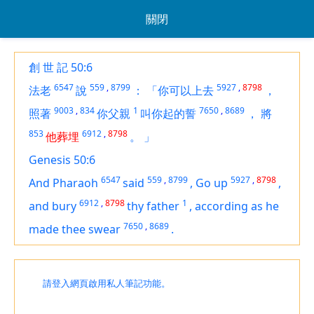
關閉
創 世 記 50:6
6547
559
,
8799
5927
,
8798
法老
說
：
「你可以上去
，
9003
,
834
1
7650
,
8689
照著
你父親
叫你起的誓
，
將
853
6912
,
8798
他葬埋
。
」
Genesis 50:6
6547
559
,
8799
5927
,
8798
And Pharaoh
said
,
Go up
,
6912
,
8798
1
and bury
thy father
,
according as he
7650
,
8689
made thee swear
.
請登入網頁啟用私人筆記功能。