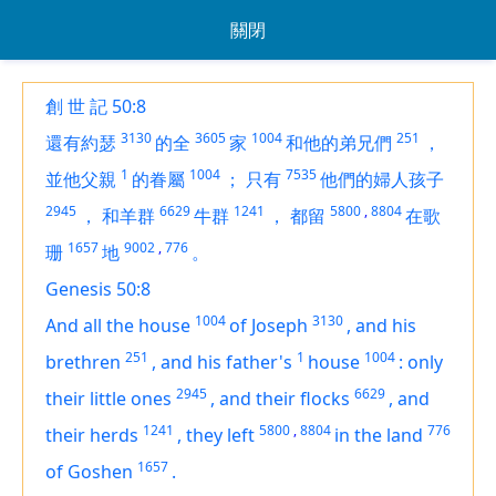
關閉
創 世 記 50:8
3130
3605
1004
251
還有約瑟
的全
家
和他的弟兄們
，
1
1004
7535
並他父親
的眷屬
；
只有
他們的婦人孩子
2945
6629
1241
5800
,
8804
，
和羊群
牛群
，
都留
在歌
1657
9002
,
776
珊
地
。
Genesis 50:8
1004
3130
And all the house
of Joseph
,
and his
251
1
1004
brethren
,
and his father's
house
:
only
2945
6629
their little ones
,
and their flocks
,
and
1241
5800
,
8804
776
their herds
,
they left
in the land
1657
of Goshen
.