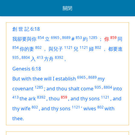
關閉
創 世 記 6:18
854
6965
,
8689
853
1285
859
我卻要與你
立
#
約
；
你
同
854
802
1121
1121
802
你的妻
，
與兒子
兒
婦
，
都要進
935
,
8804
413
8392
入
方舟
。
Genesis 6:18
6965
,
8689
But with thee will I establish
my
1285
935
,
8804
covenant
;
and thou shalt come
into
413
8392
859
1121
the ark
,
thou
,
and thy sons
,
and
802
1121
802
thy wife
,
and thy sons
'
wives
with
thee.