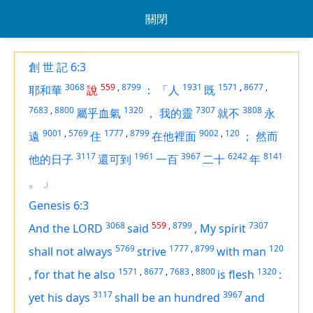
關閉
創 世 記 6:3
3068
559
,
8799
1931
1571
,
8677
,
耶和華
說
：
「人
既
7683
,
8800
1320
7307
3808
屬乎血氣
，
我的靈
就不
永
9001
,
5769
1777
,
8799
9002
,
120
遠
住
在他裡面
；
然而
3117
1961
3967
6242
8141
他的日子
還可到
一百
二十
年
。
」
Genesis 6:3
3068
559
,
8799
7307
And the LORD
said
,
My spirit
5769
1777
,
8799
120
shall not always
strive
with man
1571
,
8677
,
7683
,
8800
1320
,
for that he also
is
flesh
:
3117
3967
yet his days
shall be an hundred
and