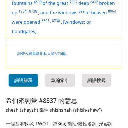
4599
7227
8415
fountains
of the great
deep
broken
1234
,
8738
699
8064
up
,
and the windows
of heaven
6605
,
8738
were opened
.
[windows: or,
floodgates]
請登入網頁啟用私人筆記功能。
詞語解釋
彙編索引
詞語搜尋
希伯來詞彙 #8337 的意思
shesh {shaysh} 陽性 shishshah {shish-shaw'}
一個基本數字; TWOT - 2336a; 陽性/陰性名詞; 形容詞