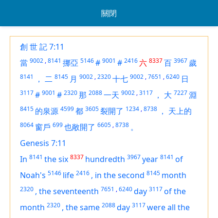
關閉
創 世 記 7:11
9002
,
8141
5146
9001
2416
8337
3967
當
挪亞
#
#
六
百
歲
8141
8145
9002
,
2320
9002
,
7651
,
6240
，
二
月
十七
日
3117
9001
2320
2088
9002
,
3117
7227
#
#
那
一天
，
大
淵
8415
4599
3605
1234
,
8738
的泉源
都
裂開了
，
天上的
8064
699
6605
,
8738
窗戶
也敞開了
。
Genesis 7:11
8141
8337
3967
8141
In
the six
hundredth
year
of
5146
2416
8145
Noah's
life
,
in the second
month
2320
7651
,
6240
3117
,
the seventeenth
day
of the
2320
2088
3117
month
,
the same
day
were all the