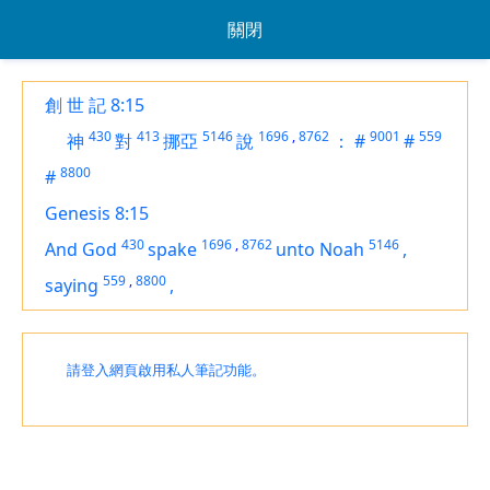
關閉
創 世 記 8:15
430
413
5146
1696
,
8762
9001
559
神
對
挪亞
說
：
#
#
8800
#
Genesis 8:15
430
1696
,
8762
5146
And God
spake
unto Noah
,
559
,
8800
saying
,
請登入網頁啟用私人筆記功能。