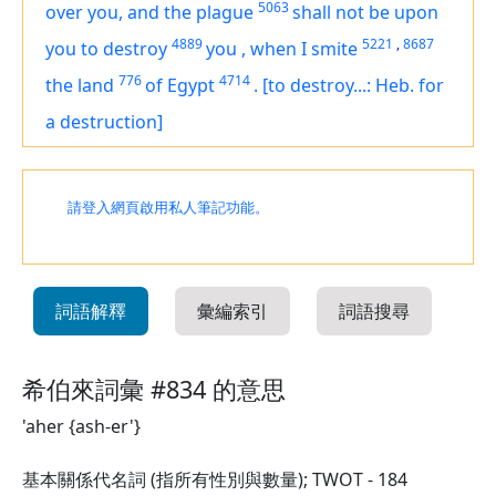
5063
over you, and the plague
shall not be upon
4889
5221
,
8687
you to destroy
you
,
when I smite
776
4714
the land
of Egypt
.
[to destroy...: Heb. for
a destruction]
請登入網頁啟用私人筆記功能。
詞語解釋
彙編索引
詞語搜尋
希伯來詞彙 #834 的意思
'aher {ash-er'}
基本關係代名詞 (指所有性別與數量); TWOT - 184