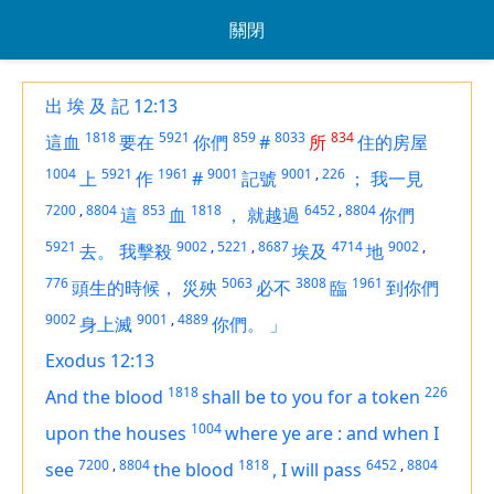
關閉
出 埃 及 記 12:13
1818
5921
859
8033
834
這血
要在
你們
#
所
住的房屋
1004
5921
1961
9001
9001
,
226
上
作
#
記號
；
我一見
7200
,
8804
853
1818
6452
,
8804
這
血
，
就越過
你們
5921
9002
,
5221
,
8687
4714
9002
,
去。
我擊殺
埃及
地
776
5063
3808
1961
頭生的時候，
災殃
必不
臨
到你們
9002
9001
,
4889
身上滅
你們。
」
Exodus 12:13
1818
226
And the blood
shall be to you for a token
1004
upon the houses
where ye
are
:
and when I
7200
,
8804
1818
6452
,
8804
see
the blood
,
I will pass