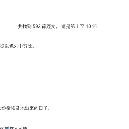
共找到
592
節經文。 這是第 1 至 10 節
從以色列中剪除。
念你從埃及地出來的日子。
的
餅
都不可吃。