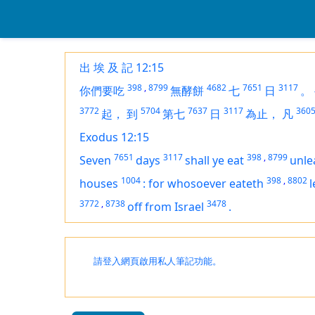
出 埃 及 記 12:15
398
,
8799
4682
7651
3117
你們要吃
無酵餅
七
日
。
3772
5704
7637
3117
360
起，
到
第七
日
為止，
凡
Exodus 12:15
7651
3117
398
,
8799
Seven
days
shall ye eat
unle
1004
398
,
8802
houses
:
for whosoever eateth
3772
,
8738
3478
off from Israel
.
請登入網頁啟用私人筆記功能。