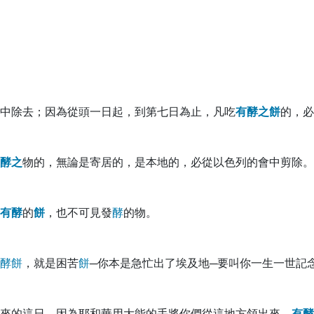
中除去；因為從頭一日起，到第七日為止，凡吃
有
酵
之
餅
的，必
酵
之
物的，無論是寄居的，是本地的，必從以色列的會中剪除。
有
酵
的
餅
，也不可見發
酵
的物。
酵
餅
，就是困苦
餅
─你本是急忙出了埃及地─要叫你一生一世記
來的這日，因為耶和華用大能的手將你們從這地方領出來。
有
酵