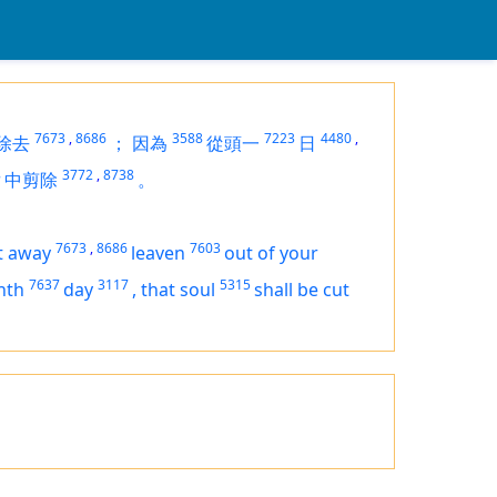
7673
,
8686
3588
7223
4480
,
除去
；
因為
從頭一
日
8
3772
,
8738
中剪除
。
7673
,
8686
7603
ut away
leaven
out of your
7637
3117
5315
nth
day
,
that soul
shall be cut