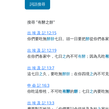
詞語搜尋
搜尋 "有酵之餅"
出 埃 及 記 12:15
你們要吃無
酵
餅
七日。頭一日要把
酵
從你們各家
出 埃 及 記 12:19
在你們各家中，七日
之
內不可
有
酵
；因為凡吃
有
出 埃 及 記 13:7
這七日
之
久，要吃無
酵
餅
；在你四境
之
內不可見
申 命 記 16:3
你吃這祭牲，不可吃
有
酵
的
餅
；七日
之
內要吃無
出 埃 及 記 13:3
摩西對百姓說：「你們要記念從埃及為奴
之
家出