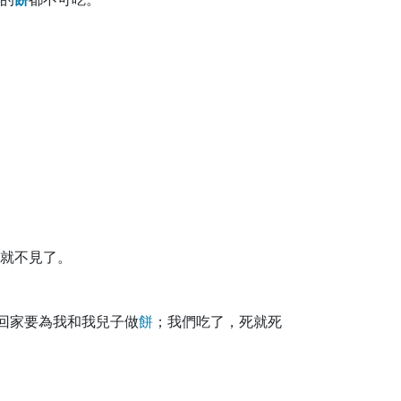
就不見了。
回家要為我和我兒子做
餅
；我們吃了，死就死