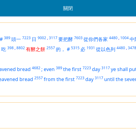
關閉
389
7223
9002
,
3117
7603
4480
,
1004
#
頭一
日
要把酵
從你們各家
中
5
398
,
8802
2557
5315
1931
4480
,
347
吃
有酵之餅
的，
#
必
從以色列
4682
389
7223
3117
avened bread
;
even
the first
day
ye shall p
2557
7223
3117
leavened bread
from the first
day
until the seve