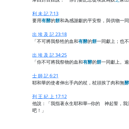
利 未 記 7:13
要用
有
酵
的
餅
和為感謝獻的平安祭，與供物一同
出 埃 及 記 23:18
「不可將我祭牲的血和
有
酵
的
餅
一同獻上；也不
出 埃 及 記 34:25
「你不可將我祭物的血和
有
酵
的
餅
一同獻上。逾
士 師 記 6:21
耶和華的使者伸出手內的杖，杖頭挨了肉和無
酵
列 王 紀 上 17:12
他說：「我指著永生耶和華─你的 神起誓，我
吧！」