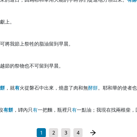
獻上。
可將我節上祭牲的脂油留到早晨。
越節的祭物也不可留到早晨。
餅
，就
有
火從磐石中出來，燒盡了肉和無
酵
餅
。耶和華的使者也
沒
有
餅
，罈內只
有
一把麵，瓶裡只
有
一點油；我現在找兩根柴，
1
2
3
4