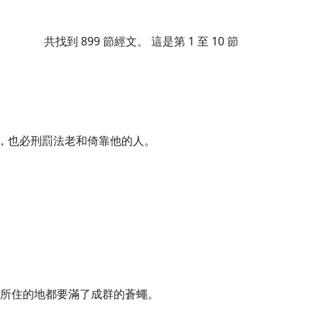
共找到
899
節經文。 這是第 1 至 10 節
，也必刑罰法老和倚靠他的人。
所住的地都要滿了成群的蒼蠅。