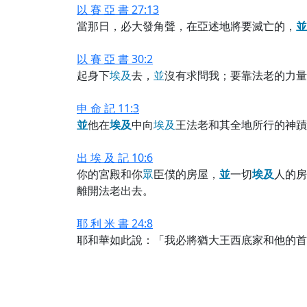
以 賽 亞 書 27:13
當那日，必大發角聲，在亞述地將要滅亡的，
並
以 賽 亞 書 30:2
起身下
埃
及
去，
並
沒有求問我；要靠法老的力量
申 命 記 11:3
並
他在
埃
及
中向
埃
及
王法老和其全地所行的神蹟
出 埃 及 記 10:6
你的宮殿和你
眾
臣僕的房屋，
並
一切
埃
及
人的房
離開法老出去。
耶 利 米 書 24:8
耶和華如此說：「我必將猶大王西底家和他的首