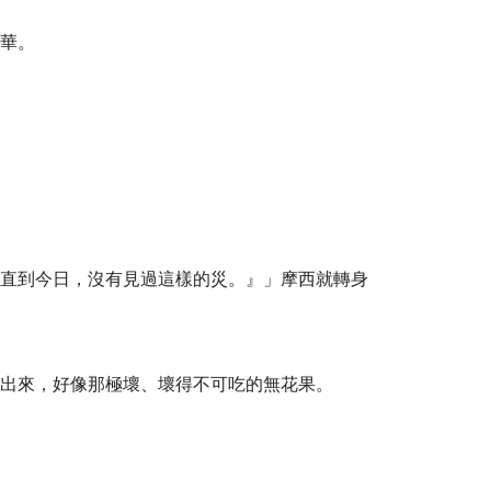
華。
直到今日，沒有見過這樣的災。』」摩西就轉身
出來，好像那極壞、壞得不可吃的無花果。