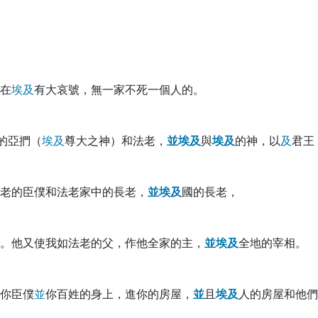
在
埃
及
有大哀號，無一家不死一個人的。
的亞捫（
埃
及
尊大之神）和法老，
並
埃
及
與
埃
及
的神，以
及
君王
老的臣僕和法老家中的長老，
並
埃
及
國的長老，
。他又使我如法老的父，作他全家的主，
並
埃
及
全地的宰相。
你臣僕
並
你百姓的身上，進你的房屋，
並
且
埃
及
人的房屋和他們