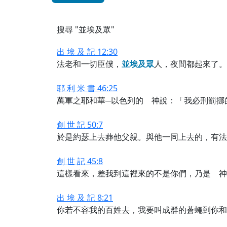
搜尋 "並埃及眾"
出 埃 及 記 12:30
法老和一切臣僕，
並
埃
及
眾
人，夜間都起來了。
耶 利 米 書 46:25
萬軍之耶和華─以色列的 神說：「我必刑罰挪
創 世 記 50:7
於是約瑟上去葬他父親。與他一同上去的，有法
創 世 記 45:8
這樣看來，差我到這裡來的不是你們，乃是 神
出 埃 及 記 8:21
你若不容我的百姓去，我要叫成群的蒼蠅到你和