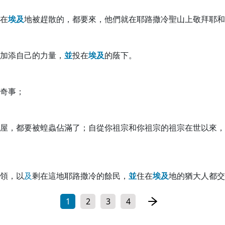
在
埃
及
地被趕散的，都要來，他們就在耶路撒冷聖山上敬拜耶和
加添自己的力量，
並
投在
埃
及
的蔭下。
奇事；
屋，都要被蝗蟲佔滿了；自從你祖宗和你祖宗的祖宗在世以來，
領，以
及
剩在這地耶路撒冷的餘民，
並
住在
埃
及
地的猶大人都交
1
2
3
4