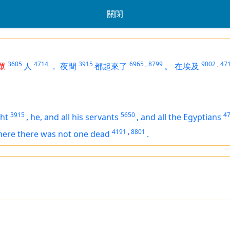
關閉
3605
4714
3915
6965
,
8799
9002
,
47
眾
人
，
夜間
都起來了
。
在埃及
3915
5650
4
ght
,
he, and all his servants
,
and all the Egyptians
4191
,
8801
here
there was
not one dead
.