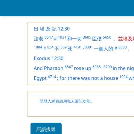
出 埃 及 記 12:30
6547
1931
3605
5650
法老
#
和一切
臣僕
，
並埃及
1004
834
369
4191
,
8801
8033
#
不
死
一個人的
#
。
Exodus 12:30
6547
6965
,
8799
And Pharaoh
rose up
in the ni
4714
1004
Egypt
;
for
there was
not a house
w
請登入網頁啟用私人筆記功能。
詞語搜尋