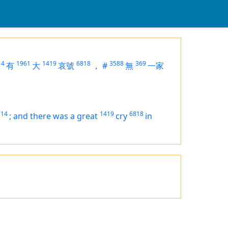
14
1961
1419
6818
3588
369
有
大
哀號
，
#
無
一家
714
1419
6818
;
and there was a great
cry
in