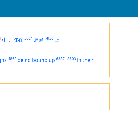
1
5921
7926
中，
扛在
肩頭
上。
4863
6887
,
8803
ghs
being bound up
in their