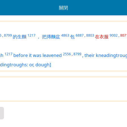
關閉
6
,
8799
1217
4863
6887
,
8803
9002
,
807
的生麵
，
把摶麵盆
包
在衣服
1217
2556
,
8799
gh
before it was leavened
,
their kneadingtrou
dingtroughs: or, dough]