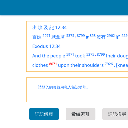
出 埃 及 記 12:34
5971
5375
,
8799
853
2962
255
百姓
就拿著
#
沒有
酵
Exodus 12:34
5971
5375
,
8799
And the people
took
their dou
8071
7926
clothes
upon their shoulders
.
[knea
請登入網頁啟用私人筆記功能。
詞語解釋
彙編索引
詞語搜尋