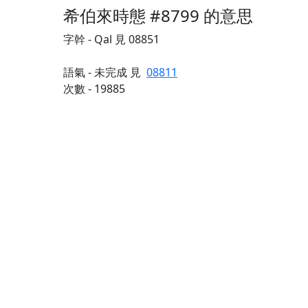
希伯來時態 #8799 的意思
字幹 - Qal 見 08851
語氣 - 未完成 見
08811
次數 - 19885