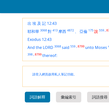
出 埃 及 記 12:43
3068
413
4872
175
559
,
8
耶和華
對
摩西
、
亞倫
說
Exodus 12:43
3068
559
,
8799
And the LORD
said
unto Moses
398
,
8799
thereof:
請登入網頁啟用私人筆記功能。
詞語解釋
彙編索引
詞語搜尋