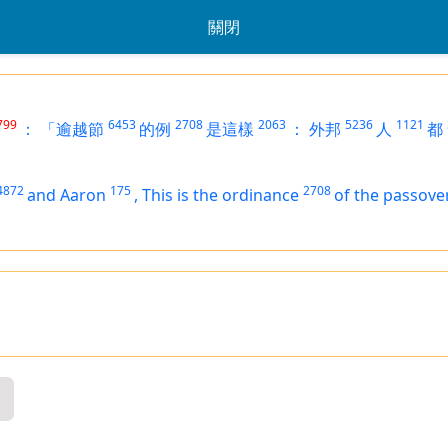
關閉
799
6453
2708
2063
5236
1121
：
「逾越節
的例
是這樣
：
外邦
人
都
4872
175
2708
and Aaron
,
This
is
the ordinance
of the passove