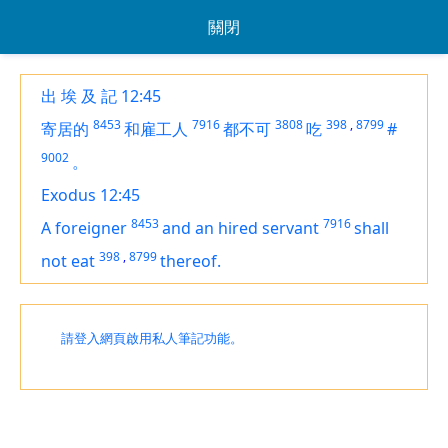
關閉
出 埃 及 記 12:45
8453
7916
3808
398
,
8799
寄居的
和雇工人
都不可
吃
#
9002
。
Exodus 12:45
8453
7916
A foreigner
and an hired servant
shall
398
,
8799
not eat
thereof.
請登入網頁啟用私人筆記功能。