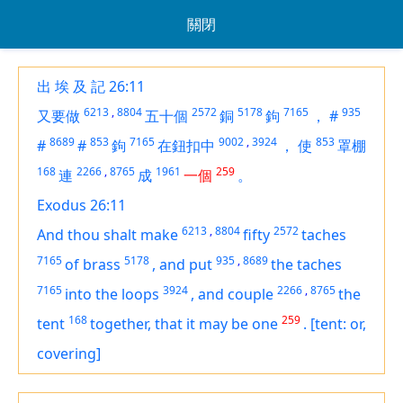
關閉
出 埃 及 記 26:11
6213
,
8804
2572
5178
7165
935
又要做
五十個
銅
鉤
，
#
8689
853
7165
9002
,
3924
853
#
#
鉤
在鈕扣中
，
使
罩棚
168
2266
,
8765
1961
259
連
成
一個
。
Exodus 26:11
6213
,
8804
2572
And thou shalt make
fifty
taches
7165
5178
935
,
8689
of brass
,
and put
the taches
7165
3924
2266
,
8765
into the loops
,
and couple
the
168
259
tent
together, that it may be one
.
[tent: or,
covering]