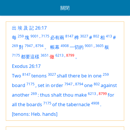
關閉
出 埃 及 記 26:17
259
9001
,
7175
8147
3027
802
413
每
塊
必有兩
榫
#
相
#
269
7947
,
8794
4908
9001
,
3605
對
。
帳幕
一切的
板
7175
3651
6213
,
8799
都要這樣
做
。
Exodus 26:17
8147
3027
259
Two
tenons
shall there be
in one
7175
7947
,
8794
802
board
,
set in order
one
against
269
6213
,
8799
another
:
thus shalt thou make
for
7175
4908
all the boards
of the tabernacle
.
[tenons: Heb. hands]