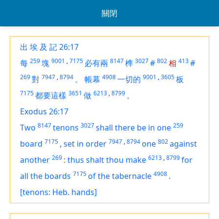
關閉
出 埃 及 記 26:17
259
9001
,
7175
8147
3027
802
413
每
塊
必有兩
榫
#
相
#
269
7947
,
8794
4908
9001
,
3605
對
。
帳幕
一切的
板
7175
3651
6213
,
8799
都要這樣
做
。
Exodus 26:17
8147
3027
259
Two
tenons
shall there be
in one
7175
7947
,
8794
802
board
,
set in order
one
against
269
6213
,
8799
another
:
thus shalt thou make
for
7175
4908
all the boards
of the tabernacle
.
[tenons: Heb. hands]