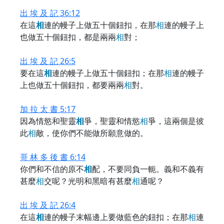
出 埃 及 記 36:12
在這
相
連的幔子上做五十個鈕扣，在那
相
連的幔子上
也做五十個鈕扣，都是兩兩
相
對；
出 埃 及 記 26:5
要在這
相
連的幔子上做五十個鈕扣；在那
相
連的幔子
上也做五十個鈕扣，都要兩兩
相
對。
加 拉 太 書 5:17
因為情慾和聖靈
相
爭，聖靈和情慾
相
爭，這兩個是彼
此
相
敵，使你們不能做所願意做的。
哥 林 多 後 書 6:14
你們和不信的原不
相
配，不要同負一軛。義和不義有
甚麼
相
交呢？光明和黑暗有甚麼
相
通呢？
出 埃 及 記 26:4
在這
相
連的幔子末幅邊上要做藍色的鈕扣；在那
相
連