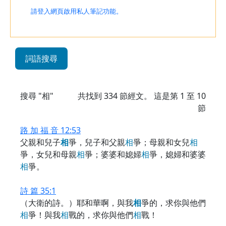
請登入網頁啟用私人筆記功能。
詞語搜尋
搜尋 "相"
共找到
334
節經文。 這是第 1 至 10
節
路 加 福 音 12:53
父親和兒子
相
爭，兒子和父親
相
爭；母親和女兒
相
爭，女兒和母親
相
爭；婆婆和媳婦
相
爭，媳婦和婆婆
相
爭。
詩 篇 35:1
（大衛的詩。）耶和華啊，與我
相
爭的，求你與他們
相
爭！與我
相
戰的，求你與他們
相
戰！