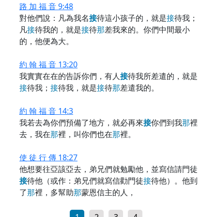
路 加 福 音 9:48
對他們說：凡為我名
接
待這小孩子的，就是
接
待我；
凡
接
待我的，就是
接
待
那
差我來的。你們中間最小
的，他便為大。
約 翰 福 音 13:20
我實實在在的告訴你們，有人
接
待我所差遣的，就是
接
待我；
接
待我，就是
接
待
那
差遣我的。
約 翰 福 音 14:3
我若去為你們預備了地方，就必再來
接
你們到我
那
裡
去，我在
那
裡，叫你們也在
那
裡。
使 徒 行 傳 18:27
他想要往亞該亞去，弟兄們就勉勵他，並寫信請門徒
接
待他（或作：弟兄們就寫信勸門徒
接
待他）。他到
了
那
裡，多幫助
那
蒙恩信主的人，