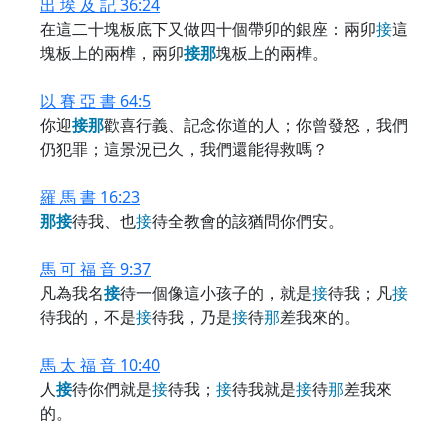
出 埃 及 記 36:24
在這二十塊板底下又做四十個帶卯的銀座：兩卯
接
這
塊板上的兩榫，兩卯
接
那
塊板上的兩榫。
以 賽 亞 書 64:5
你迎
接
那
歡喜行義、記念你道的人；你曾發怒，我們
仍犯罪；這景況已久，我們還能得救嗎？
羅 馬 書 16:23
那
接
待我、也
接
待全教會的該猶問你們安。
馬 可 福 音 9:37
凡為我名
接
待一個像這小孩子的，就是
接
待我；凡
接
待我的，不是
接
待我，乃是
接
待
那
差我來的。
馬 太 福 音 10:40
人
接
待你們就是
接
待我；
接
待我就是
接
待
那
差我來
的。