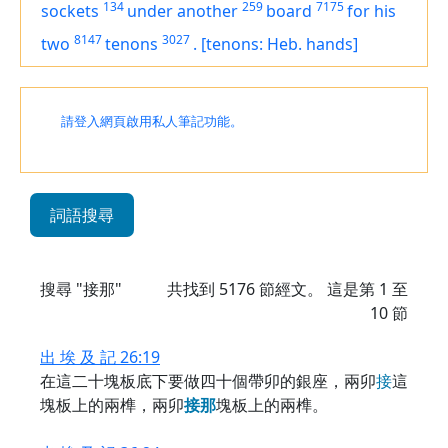
134
259
7175
sockets
under another
board
for his
8147
3027
two
tenons
.
[tenons: Heb. hands]
請登入網頁啟用私人筆記功能。
詞語搜尋
搜尋 "接那"
共找到
5176
節經文。 這是第 1 至
10 節
出 埃 及 記 26:19
在這二十塊板底下要做四十個帶卯的銀座，兩卯
接
這
塊板上的兩榫，兩卯
接
那
塊板上的兩榫。