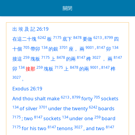
關閉
出 埃 及 記 26:19
6242
7175
8478
6213
,
8799
在這二十塊
板
底下
要做
四
705
134
3701
9001
,
8147
134
十個
帶卯
的銀
座，
兩
卯
259
7175
8478
8147
3027
8147
接這
塊板
上
的兩
榫
，
兩
134
259
7175
8478
9001
,
8147
卯
接那
塊板
上
的兩
榫
3027
。
Exodus 26:19
6213
,
8799
705
And thou shalt make
forty
sockets
134
3701
6242
of silver
under the twenty
boards
7175
8147
134
259
;
two
sockets
under one
board
7175
8147
3027
8147
for his two
tenons
,
and two