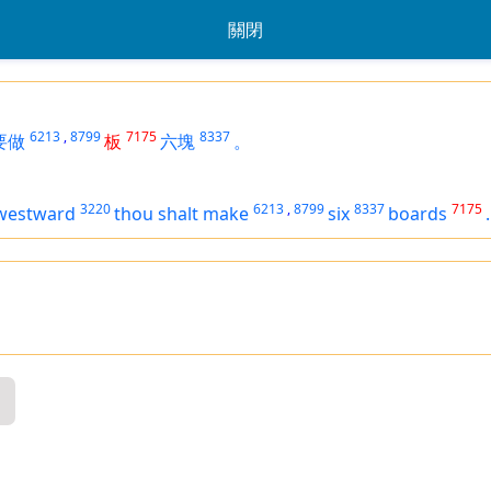
關閉
6213
,
8799
7175
8337
要做
板
六塊
。
3220
6213
,
8799
8337
7175
westward
thou shalt make
six
boards
.