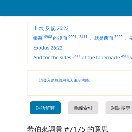
出 埃 及 記 26:22
4908
9001
,
3411
3220
帳幕
的後面
，
就是西面
，
Exodus 26:22
3411
4908
And for the sides
of the tabernacle
請登入網頁啟用私人筆記功能。
詞語解釋
彙編索引
詞語搜尋
希伯來詞彙 #7175 的意思