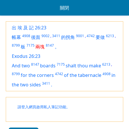
關閉
出 埃 及 記 26:23
4908
9002
,
3411
9001
,
4742
6213
,
帳幕
後面
的拐角
要做
8799
7175
8147
板
兩塊
。
Exodus 26:23
8147
7175
6213
,
And two
boards
shalt thou make
8799
4742
4908
for the corners
of the tabernacle
in
3411
the two sides
.
請登入網頁啟用私人筆記功能。