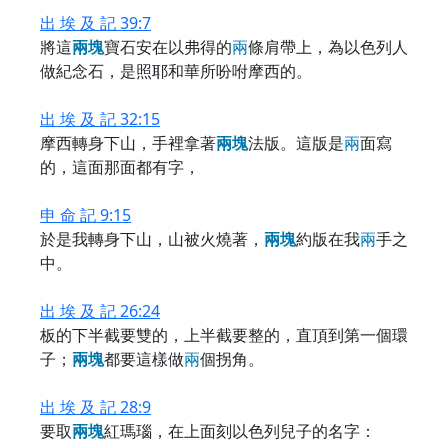
出 埃 及 記 39:7
將這
兩
塊
寶石安在以弗得的
兩
條肩帶上，為以色列人
做紀念石，是照耶和華所吩咐摩西的。
出 埃 及 記 32:15
摩西轉身下山，手裡拿著
兩
塊
法版。這版是
兩
面寫
的，這面那面都有字，
申 命 記 9:15
於是我轉身下山，山被火燒著，
兩
塊
約版在我
兩
手之
中。
出 埃 及 記 26:24
板的下半截要雙的，上半截要整的，直頂到第一個環
子；
兩
塊
都要這樣做
兩
個拐角。
出 埃 及 記 28:9
要取
兩
塊
紅瑪瑙，在上面刻以色列兒子的名字：