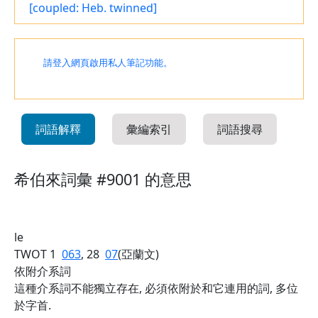
[coupled: Heb. twinned]
請登入網頁啟用私人筆記功能。
詞語解釋
彙編索引
詞語搜尋
希伯來詞彙 #9001 的意思
le
TWOT 1
063
, 28
07
(亞蘭文)
依附介系詞
這種介系詞不能獨立存在, 必須依附於和它連用的詞, 多位
於字首.