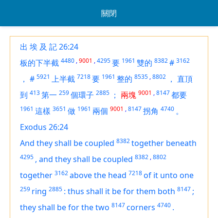
關閉
出 埃 及 記 26:24
4480
,
9001
,
4295
1961
8382
3162
板的下半截
要
雙的
#
5921
7218
1961
8535
,
8802
，
#
上半截
要
整的
，
直頂
413
259
2885
9001
,
8147
到
第一
個環子
；
兩塊
都要
1961
3651
1961
9001
,
8147
4740
這樣
做
兩個
拐角
。
Exodus 26:24
8382
And they shall be coupled
together beneath
4295
8382
,
8802
,
and they shall be coupled
3162
7218
together
above the head
of it unto one
259
2885
8147
ring
:
thus shall it be for them both
;
8147
4740
they shall be for the two
corners
.