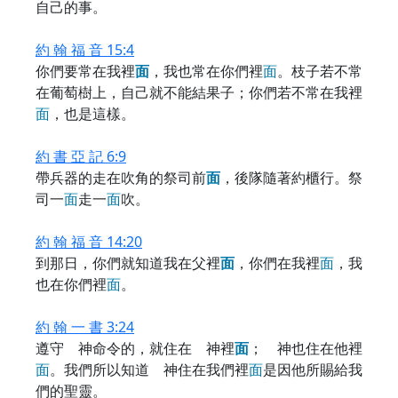
自己的事。
約 翰 福 音 15:4
你們要常在我裡
面
，我也常在你們裡
面
。枝子若不常
在葡萄樹上，自己就不能結果子；你們若不常在我裡
面
，也是這樣。
約 書 亞 記 6:9
帶兵器的走在吹角的祭司前
面
，後隊隨著約櫃行。祭
司一
面
走一
面
吹。
約 翰 福 音 14:20
到那日，你們就知道我在父裡
面
，你們在我裡
面
，我
也在你們裡
面
。
約 翰 一 書 3:24
遵守 神命令的，就住在 神裡
面
； 神也住在他裡
面
。我們所以知道 神住在我們裡
面
是因他所賜給我
們的聖靈。