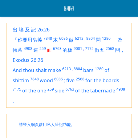
關閉
出 埃 及 記 26:26
7848
6086
6213
,
8804
1280
「你要用皂莢
木
做
閂
：
為
4908
259
6763
9001
,
7175
2568
帳幕
這
面
的板
做五
閂，
Exodus 26:26
6213
,
8804
1280
And thou shalt make
bars
of
7848
6086
2568
shittim
wood
;
five
for the boards
7175
259
6763
4908
of the one
side
of the tabernacle
,
請登入網頁啟用私人筆記功能。