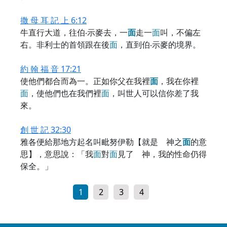
撒 母 耳 記 上 6:12
牛直行大道，往伯‧示麥去，一
面
走一
面
叫，不偏左
右。非利士的首領跟在後
面
，直到伯‧示麥的境界。
約 翰 福 音 17:21
使他們都合而為一。正如你父在我裡
面
，我在你裡
面
，使他們也在我們裡
面
，叫世人可以信你差了我
來。
創 世 記 32:30
雅各便給那地方起名叫毗努伊勒【就是 神之
面
的意
思】，意思說：「我
面
對
面
見了 神，我的性命仍得
保全。」
1
2
3
4