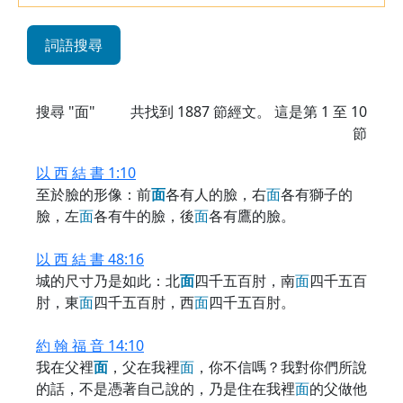
詞語搜尋
搜尋 "面"
共找到
1887
節經文。 這是第 1 至 10
節
以 西 結 書 1:10
至於臉的形像：前
面
各有人的臉，右
面
各有獅子的
臉，左
面
各有牛的臉，後
面
各有鷹的臉。
以 西 結 書 48:16
城的尺寸乃是如此：北
面
四千五百肘，南
面
四千五百
肘，東
面
四千五百肘，西
面
四千五百肘。
約 翰 福 音 14:10
我在父裡
面
，父在我裡
面
，你不信嗎？我對你們所說
的話，不是憑著自己說的，乃是住在我裡
面
的父做他