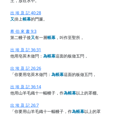
土，放在水中。
出 埃 及 記 40:28
又
掛上
帳
幕
的門簾。
希 伯 來 書 9:3
第二幔子後
又
有一層
帳
幕
，叫作至聖所，
出 埃 及 記 36:31
他用皂莢木做閂：
為
帳
幕
這面的板做五閂，
出 埃 及 記 26:26
「你要用皂莢木做閂：
為
帳
幕
這面的板做五閂，
出 埃 及 記 36:14
他用山羊毛織十一幅幔子，作
為
帳
幕
以上的罩棚。
出 埃 及 記 26:7
「你要用山羊毛織十一幅幔子，作
為
帳
幕
以上的罩