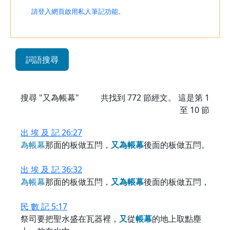
請登入網頁啟用私人筆記功能。
詞語搜尋
搜尋 "又為帳幕"
共找到
772
節經文。 這是第 1
至 10 節
出 埃 及 記 26:27
為
帳
幕
那面的板做五閂，
又
為
帳
幕
後面的板做五閂。
出 埃 及 記 36:32
為
帳
幕
那面的板做五閂，
又
為
帳
幕
後面的板做五閂，
民 數 記 5:17
祭司要把聖水盛在瓦器裡，
又
從
帳
幕
的地上取點塵