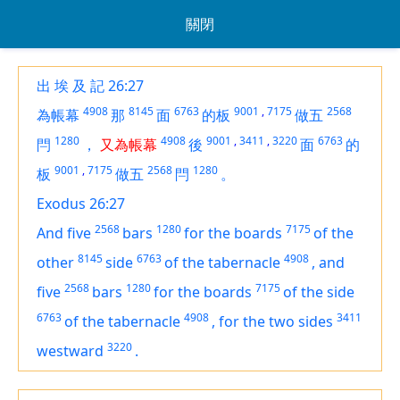
關閉
出 埃 及 記 26:27
4908
8145
6763
9001
,
7175
2568
為帳幕
那
面
的板
做五
1280
4908
9001
,
3411
,
3220
6763
閂
，
又為帳幕
後
面
的
9001
,
7175
2568
1280
板
做五
閂
。
Exodus 26:27
2568
1280
7175
And five
bars
for the boards
of the
8145
6763
4908
other
side
of the tabernacle
,
and
2568
1280
7175
five
bars
for the boards
of the side
6763
4908
3411
of the tabernacle
,
for the two sides
3220
westward
.