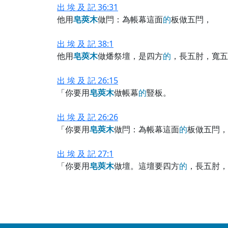
出 埃 及 記 36:31
他用
皂
莢
木
做閂：為帳幕這面
的
板做五閂，
出 埃 及 記 38:1
他用
皂
莢
木
做燔祭壇，是四方
的
，長五肘，寬五
出 埃 及 記 26:15
「你要用
皂
莢
木
做帳幕
的
豎板。
出 埃 及 記 26:26
「你要用
皂
莢
木
做閂：為帳幕這面
的
板做五閂，
出 埃 及 記 27:1
「你要用
皂
莢
木
做壇。這壇要四方
的
，長五肘，