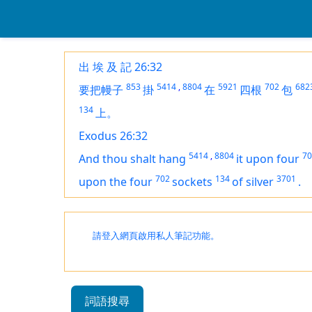
出 埃 及 記 26:32
853
5414
,
8804
5921
702
682
要把幔子
掛
在
四根
包
134
上。
Exodus 26:32
5414
,
8804
70
And thou shalt hang
it upon four
702
134
3701
upon the four
sockets
of silver
.
請登入網頁啟用私人筆記功能。
詞語搜尋