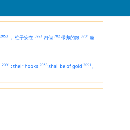
2053
5921
702
3701
，
柱子安在
四個
帶卯的銀
座
2091
2053
2091
d
:
their hooks
shall be of
gold
,