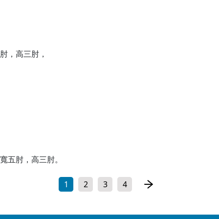
肘，高三肘，
寬五肘，高三肘。
1
2
3
4