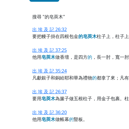
搜尋 "的皂莢木"
出 埃 及 記 26:32
要把幔子掛在四根包金
的
皂
莢
木
柱子上，柱子上
出 埃 及 記 37:25
他用
皂
莢
木
做香壇，是四方
的
，長一肘，寬一肘
出 埃 及 記 35:24
凡獻銀子和銅給耶和華為禮物
的
都拿了來；凡有
出 埃 及 記 26:37
要用
皂
莢
木
為簾子做五根柱子，用金子包裹。柱
出 埃 及 記 36:20
他用
皂
莢
木
做帳幕
的
豎板。