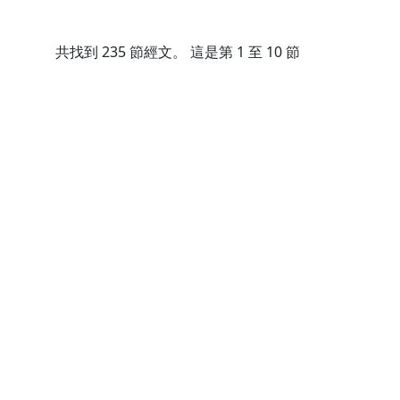
共找到
235
節經文。 這是第 1 至 10 節