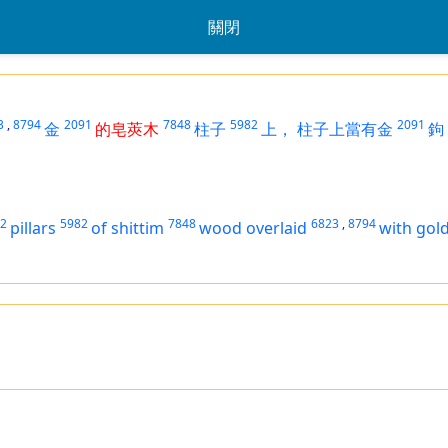
關閉
3
,
8794
2091
7848
5982
2091
金
的皂莢木
柱子
上，
柱子上當有金
鉤
2
5982
7848
6823
,
8794
pillars
of shittim
wood
overlaid
with gol