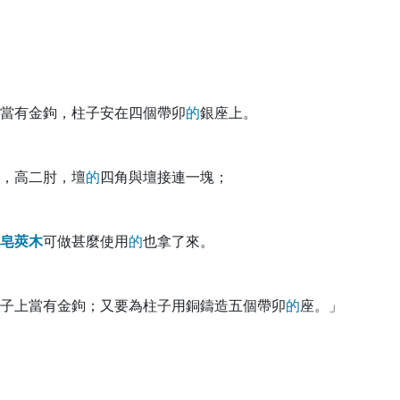
當有金鉤，柱子安在四個帶卯
的
銀座上。
，高二肘，壇
的
四角與壇接連一塊；
皂
莢
木
可做甚麼使用
的
也拿了來。
子上當有金鉤；又要為柱子用銅鑄造五個帶卯
的
座。」