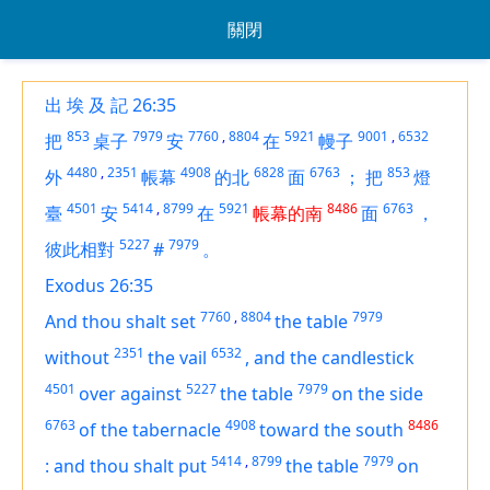
關閉
出 埃 及 記 26:35
853
7979
7760
,
8804
5921
9001
,
6532
把
桌子
安
在
幔子
4480
,
2351
4908
6828
6763
853
外
帳幕
的北
面
；
把
燈
4501
5414
,
8799
5921
8486
6763
臺
安
在
帳幕的南
面
，
5227
7979
彼此相對
#
。
Exodus 26:35
7760
,
8804
7979
And thou shalt set
the table
2351
6532
without
the vail
,
and the candlestick
4501
5227
7979
over against
the table
on the side
6763
4908
8486
of the tabernacle
toward the south
5414
,
8799
7979
:
and thou shalt put
the table
on