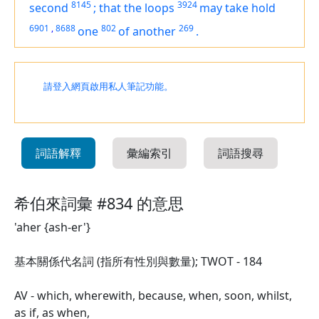
8145
3924
second
;
that the loops
may take hold
6901
,
8688
802
269
one
of another
.
請登入網頁啟用私人筆記功能。
詞語解釋
彙編索引
詞語搜尋
希伯來詞彙 #834 的意思
'aher {ash-er'}
基本關係代名詞 (指所有性別與數量); TWOT - 184
AV - which, wherewith, because, when, soon, whilst,
as if, as when,