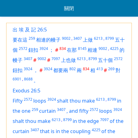
關閉
出 埃 及 記 26:5
259
9002
,
3407
6213
,
8799
要在這
相連的幔子
上做
五十
2572
3924
834
8145
9002
,
4225
個
鈕扣
；
#
在那
相連
的
3407
9002
7097
6213
,
8799
2572
幔子
#
#
上也做
五十個
3924
3924
802
834
413
269
鈕扣
，
#
都要兩
兩
相
#
對
6901
,
8688
。
Exodus 26:5
2572
3924
6213
,
8799
Fifty
loops
shalt thou make
in
259
3407
2572
3924
the one
curtain
,
and fifty
loops
6213
,
8799
7097
shalt thou make
in the edge
of the
3407
4225
curtain
that
is
in the coupling
of the