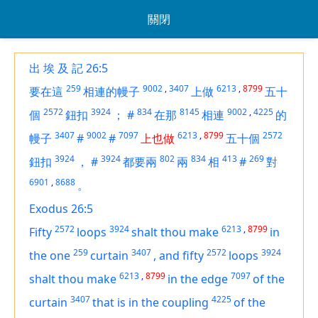
關閉
出 埃 及 記 26:5
259
9002
,
3407
6213
,
8799
要在這
相連的幔子
上做
五十
2572
3924
834
8145
9002
,
4225
個
鈕扣
；
#
在那
相連
的
3407
9002
7097
6213
,
8799
2572
幔子
#
#
上也做
五十個
3924
3924
802
834
413
269
鈕扣
，
#
都要兩
兩
相
#
對
6901
,
8688
。
Exodus 26:5
2572
3924
6213
,
8799
Fifty
loops
shalt thou make
in
259
3407
2572
3924
the one
curtain
,
and fifty
loops
6213
,
8799
7097
shalt thou make
in the edge
of the
3407
4225
curtain
that
is
in the coupling
of the