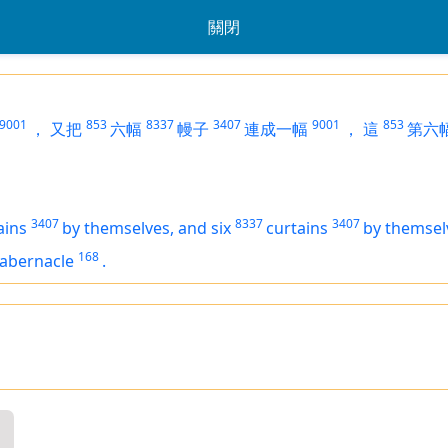
關閉
9001
853
8337
3407
9001
853
，
又把
六幅
幔子
連成一幅
，
這
第六
3407
8337
3407
ains
by themselves, and six
curtains
by themsel
168
tabernacle
.