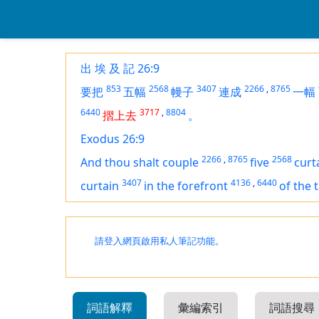
出 埃 及 記 26:9
853
2568
3407
2266
,
8765
要把
五幅
幔子
連成
一幅
6440
3717
,
8804
摺上去
。
Exodus 26:9
2266
,
8765
2568
And thou shalt couple
five
curt
3407
4136
,
6440
curtain
in the forefront
of the 
請登入網頁啟用私人筆記功能。
詞語解釋
彙編索引
詞語搜尋