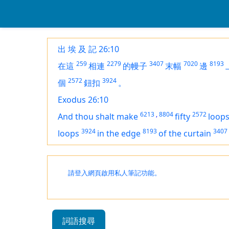
出 埃 及 記 26:10
259
2279
3407
7020
8193
在這
相連
的幔子
末幅
邊
2572
3924
個
鈕扣
。
Exodus 26:10
6213
,
8804
2572
And thou shalt make
fifty
loop
3924
8193
3407
loops
in the edge
of the curtain
請登入網頁啟用私人筆記功能。
詞語搜尋