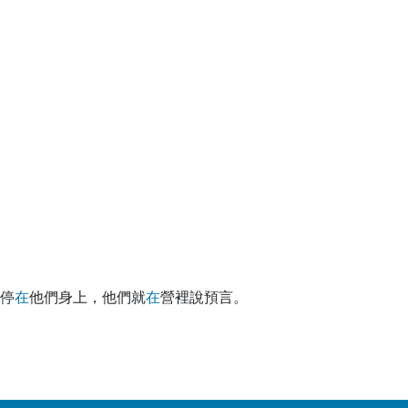
停
在
他們身上，他們就
在
營裡說預言。