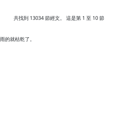
共找到
13034
節經文。 這是第 1 至 10 節
雨的就枯乾了。