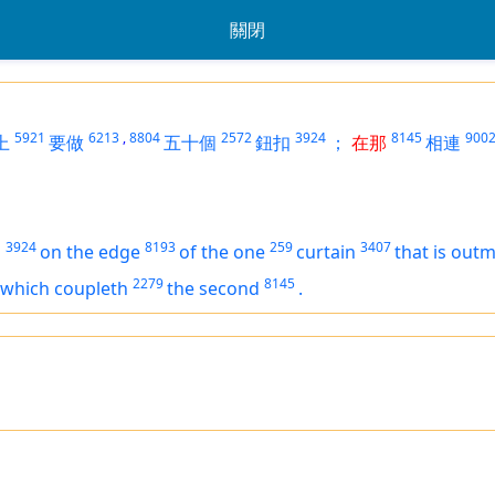
關閉
5921
6213
,
8804
2572
3924
8145
900
上
要做
五十個
鈕扣
；
在那
相連
3924
8193
259
3407
s
on the edge
of the one
curtain
that is
outm
2279
8145
which coupleth
the second
.