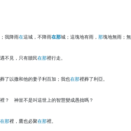
；我降雨
在
這城，不降雨
在
那
城；這塊地有雨，
那
塊地無雨；無
遇不見，只有贖民
在
那
裡行走。
葬了以撒和他的妻子利百加；我也
在
那
裡葬了利亞。
裡？ 神豈不是叫這世上的智慧變成愚拙嗎？
在
那
裡，鷹也必聚
在
那
裡。