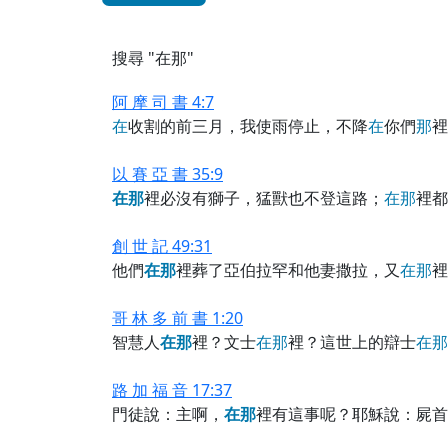
搜尋 "在那"
阿 摩 司 書 4:7
在
收割的前三月，我使雨停止，不降
在
你們
那
裡
以 賽 亞 書 35:9
在
那
裡必沒有獅子，猛獸也不登這路；
在
那
裡都
創 世 記 49:31
他們
在
那
裡葬了亞伯拉罕和他妻撒拉，又
在
那
裡
哥 林 多 前 書 1:20
智慧人
在
那
裡？文士
在
那
裡？這世上的辯士
在
那
路 加 福 音 17:37
門徒說：主啊，
在
那
裡有這事呢？耶穌說：屍首