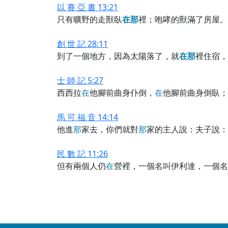
以 賽 亞 書 13:21
只有曠野的走獸臥
在
那
裡；咆哮的獸滿了房屋。
創 世 記 28:11
到了一個地方，因為太陽落了，就
在
那
裡住宿，
士 師 記 5:27
西西拉
在
他腳前曲身仆倒，
在
他腳前曲身倒臥；
馬 可 福 音 14:14
他進
那
家去，你們就對
那
家的主人說：夫子說：
民 數 記 11:26
但有兩個人仍
在
營裡，一個名叫伊利達，一個名