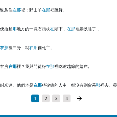
鴕鳥住
在
那
裡；野山羊
在
那
裡跳舞。
便拾起
那
地方的一塊石頭枕
在
頭下，
在
那
裡躺臥睡了，
在
那
裡曲身，就
在
那
裡死亡。
客房
在
那
裡？我與門徒好
在
那
裡吃逾越節的筵席。
叫米達。他們本是
在
那
些被錄的人中，卻沒有到會幕
那
裡去。靈
1
2
3
4