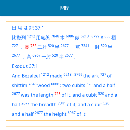
關閉
出 埃 及 記 37:1
1212
7848
6086
6213
,
8799
853
比撒列
用皂莢
木
做
#
櫃
727
753
520
2677
7341
520
，
長
二肘
半
，
寬
一肘
半
2677
6967
520
2677
，
高
一肘
半
。
Exodus 37:1
1212
6213
,
8799
727
And Bezaleel
made
the ark
of
7848
6086
520
shittim
wood
:
two cubits
and a half
2677
753
520
was
the length
of it, and a cubit
and a
2677
7341
520
half
the breadth
of it, and a cubit
2677
6967
and a half
the height
of it: