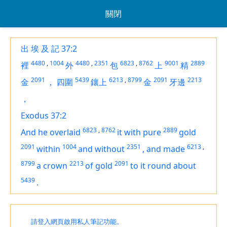
關閉
出 埃 及 記 37:2
4480
,
1004
4480
,
2351
6823
,
8762
9001
2889
裡
外
包
上
精
2091
5439
6213
,
8799
2091
2213
金
，
四圍
鑲上
金
牙邊
，
Exodus 37:2
6823
,
8762
2889
And he overlaid
it with pure
gold
2091
1004
2351
6213
,
within
and without
,
and made
8799
2213
2091
a crown
of gold
to it round about
5439
.
請登入網頁啟用私人筆記功能。