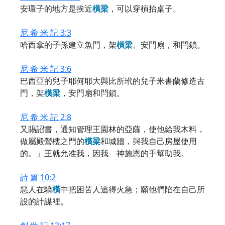
安環子的地方是挨近
橫
梁
，可以穿槓抬桌子。
尼 希 米 記 3:3
哈西拿的子孫建立魚門，架
橫
梁
、安門扇，和閂鎖。
尼 希 米 記 3:6
巴西亞的兒子耶何耶大與比所玳的兒子米書蘭修造古
門，架
橫
梁
，安門扇和閂鎖。
尼 希 米 記 2:8
又賜詔書，通知管理王園林的亞薩，使他給我木料，
做屬殿營樓之門的
橫
梁
和城牆，與我自己房屋使用
的。」王就允准我，因我 神施恩的手幫助我。
詩 篇 10:2
惡人在驕
橫
中把困苦人追得火急；願他們陷在自己所
設的計謀裡。