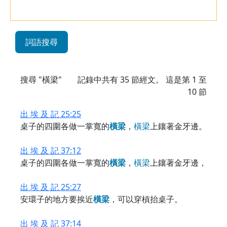
詞語搜尋
搜尋 "橫梁"
記錄中共有
35
節經文。 這是第 1 至
10 節
出 埃 及 記 25:25
桌子的四圍各做一掌寬的
橫
梁
，
橫
梁
上鑲著金牙邊。
出 埃 及 記 37:12
桌子的四圍各做一掌寬的
橫
梁
，
橫
梁
上鑲著金牙邊，
出 埃 及 記 25:27
安環子的地方要挨近
橫
梁
，可以穿槓抬桌子。
出 埃 及 記 37:14