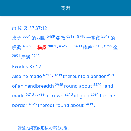
關閉
出 埃 及 記 37:12
9001
5439
6213
,
8799
2948
桌子
的四圍
各做
一掌寬
的
4526
9001
,
4526
5439
6213
,
8799
橫梁
，
橫梁
上
鑲著
金
2091
2213
牙邊
，
Exodus 37:12
6213
,
8799
4526
Also he made
thereunto a border
2948
5439
of an handbreadth
round about
;
and
6213
,
8799
2213
2091
made
a crown
of gold
for the
4526
5439
border
thereof round about
.
請登入網頁啟用私人筆記功能。