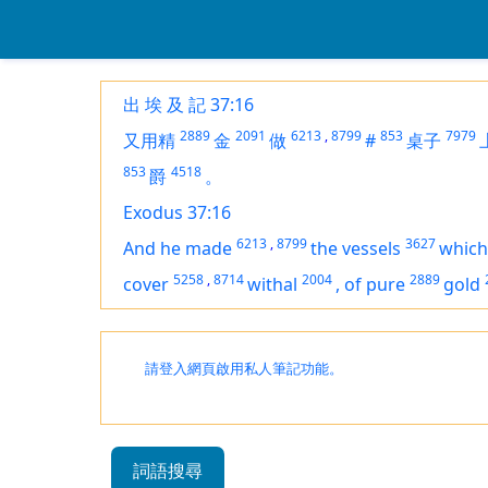
出 埃 及 記 37:16
2889
2091
6213
,
8799
853
7979
又用精
金
做
#
桌子
853
4518
爵
。
Exodus 37:16
6213
,
8799
3627
And he made
the vessels
whic
5258
,
8714
2004
2889
cover
withal
,
of
pure
gold
請登入網頁啟用私人筆記功能。
詞語搜尋