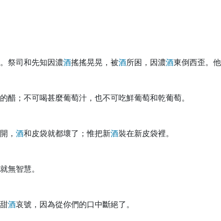
。祭司和先知因濃
酒
搖搖晃晃，被
酒
所困，因濃
酒
東倒西歪。他
的醋；不可喝甚麼葡萄汁，也不可吃鮮葡萄和乾葡萄。
開，
酒
和皮袋就都壞了；惟把新
酒
裝在新皮袋裡。
就無智慧。
甜
酒
哀號，因為從你們的口中斷絕了。