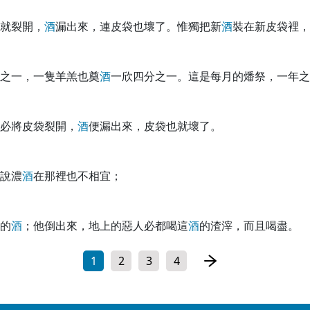
就裂開，
酒
漏出來，連皮袋也壞了。惟獨把新
酒
裝在新皮袋裡，
之一，一隻羊羔也奠
酒
一欣四分之一。這是每月的燔祭，一年之
必將皮袋裂開，
酒
便漏出來，皮袋也就壞了。
說濃
酒
在那裡也不相宜；
的
酒
；他倒出來，地上的惡人必都喝這
酒
的渣滓，而且喝盡。
1
2
3
4