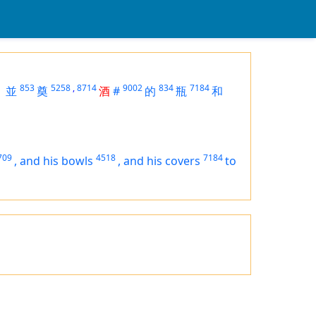
853
5258
,
8714
9002
834
7184
，
並
奠
酒
#
的
瓶
和
709
4518
7184
,
and his bowls
,
and his covers
to