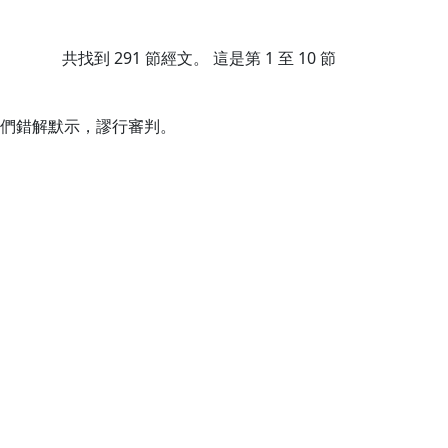
共找到
291
節經文。 這是第 1 至 10 節
們錯解默示，謬行審判。