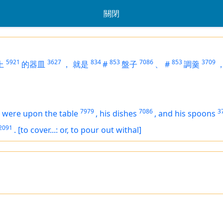
關閉
5921
3627
834
853
7086
853
3709
上
的器皿
，
就是
#
盤子
、
#
調羹
7979
7086
3
h
were
upon the table
,
his dishes
,
and his spoons
2091
.
[to cover...: or, to pour out withal]