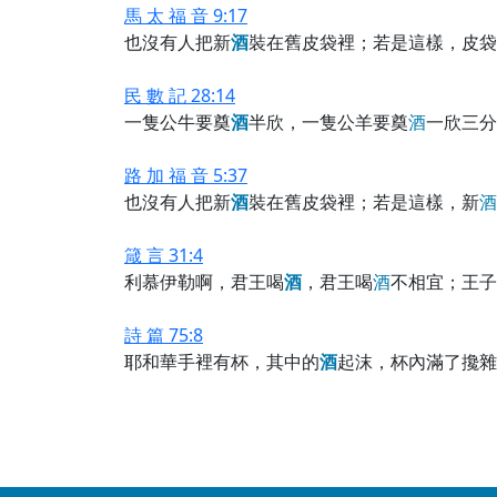
馬 太 福 音 9:17
也沒有人把新
酒
裝在舊皮袋裡；若是這樣，皮袋
民 數 記 28:14
一隻公牛要奠
酒
半欣，一隻公羊要奠
酒
一欣三分
路 加 福 音 5:37
也沒有人把新
酒
裝在舊皮袋裡；若是這樣，新
酒
箴 言 31:4
利慕伊勒啊，君王喝
酒
，君王喝
酒
不相宜；王子
詩 篇 75:8
耶和華手裡有杯，其中的
酒
起沫，杯內滿了攙雜