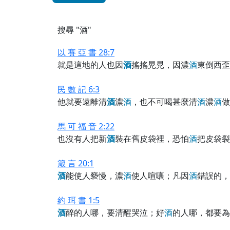
搜尋 "酒"
以 賽 亞 書 28:7
就是這地的人也因
酒
搖搖晃晃，因濃
酒
東倒西歪
民 數 記 6:3
他就要遠離清
酒
濃
酒
，也不可喝甚麼清
酒
濃
酒
做
馬 可 福 音 2:22
也沒有人把新
酒
裝在舊皮袋裡，恐怕
酒
把皮袋裂
箴 言 20:1
酒
能使人褻慢，濃
酒
使人喧嚷；凡因
酒
錯誤的，
約 珥 書 1:5
酒
醉的人哪，要清醒哭泣；好
酒
的人哪，都要為