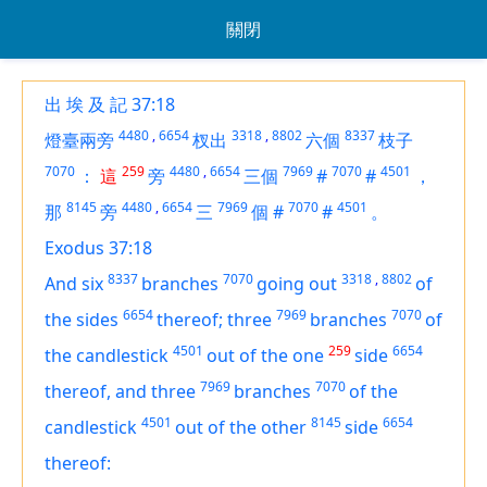
關閉
出 埃 及 記 37:18
4480
,
6654
3318
,
8802
8337
燈臺兩旁
杈出
六個
枝子
7070
259
4480
,
6654
7969
7070
4501
：
這
旁
三個
#
#
，
8145
4480
,
6654
7969
7070
4501
那
旁
三
個
#
#
。
Exodus 37:18
8337
7070
3318
,
8802
And six
branches
going out
of
6654
7969
7070
the sides
thereof; three
branches
of
4501
259
6654
the candlestick
out of the one
side
7969
7070
thereof, and three
branches
of the
4501
8145
6654
candlestick
out of the other
side
thereof: