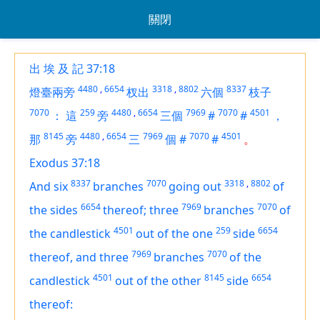
關閉
出 埃 及 記 37:18
4480
,
6654
3318
,
8802
8337
燈臺兩旁
杈出
六個
枝子
7070
259
4480
,
6654
7969
7070
4501
：
這
旁
三個
#
#
，
8145
4480
,
6654
7969
7070
4501
那
旁
三
個
#
#
。
Exodus 37:18
8337
7070
3318
,
8802
And six
branches
going out
of
6654
7969
7070
the sides
thereof; three
branches
of
4501
259
6654
the candlestick
out of the one
side
7969
7070
thereof, and three
branches
of the
4501
8145
6654
candlestick
out of the other
side
thereof: