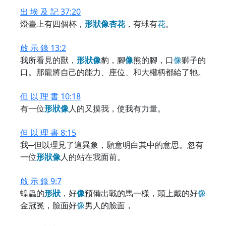
出 埃 及 記 37:20
燈臺上有四個杯，
形
狀
像
杏
花
，有球有
花
。
啟 示 錄 13:2
我所看見的獸，
形
狀
像
豹，腳
像
熊的腳，口
像
獅子的
口。那龍將自己的能力、座位、和大權柄都給了牠。
但 以 理 書 10:18
有一位
形
狀
像
人的又摸我，使我有力量。
但 以 理 書 8:15
我─但以理見了這異象，願意明白其中的意思。忽有
一位
形
狀
像
人的站在我面前。
啟 示 錄 9:7
蝗蟲的
形
狀
，好
像
預備出戰的馬一樣，頭上戴的好
像
金冠冕，臉面好
像
男人的臉面，