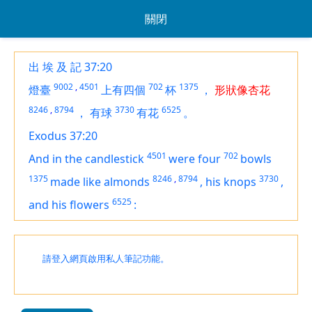
關閉
出 埃 及 記 37:20
9002
,
4501
702
1375
燈臺
上有四個
杯
，
形狀像杏花
8246
,
8794
3730
6525
，
有球
有花
。
Exodus 37:20
4501
702
And in the candlestick
were
four
bowls
1375
8246
,
8794
3730
made like almonds
,
his knops
,
6525
and his flowers
:
請登入網頁啟用私人筆記功能。