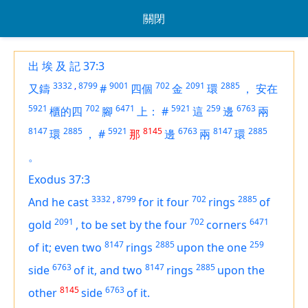
關閉
出 埃 及 記 37:3
3332
,
8799
9001
702
2091
2885
又鑄
#
四個
金
環
，
安在
5921
702
6471
5921
259
6763
櫃的四
腳
上：
#
這
邊
兩
8147
2885
5921
8145
6763
8147
2885
環
，
#
那
邊
兩
環
。
Exodus 37:3
3332
,
8799
702
2885
And he cast
for it four
rings
of
2091
702
6471
gold
,
to be set
by the four
corners
8147
2885
259
of it; even two
rings
upon the one
6763
8147
2885
side
of it, and two
rings
upon the
8145
6763
other
side
of it.