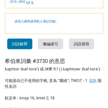
3318
,
8802
of it.
請登入網頁啟用私人筆記功能。
詞語解釋
彙編索引
詞語搜尋
希伯來詞彙 #3730 的意思
kaphtor {kaf-tore'} 或 (#摩 9:1|) kaphtowr {kaf-tore'}
可能源自已不使用的字根, 意為 "圍繞"; TWOT - 1
029
; 陽
性名詞
欽定本 - knop 16, lintel 2; 18