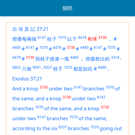
關閉
出 埃 及 記 37:21
8147
7070
8478
3730
燈臺每兩個
枝子
以下
有球
，
#
4480
8147
7070
8478
3730
4480
8147
7070
#
#
#
#
#
#
#
#
8478
3730
4480
3318
,
#
與枝子接連一塊
；
燈臺杈出的
8802
9001
,
8337
7070
4480
六個
枝子
都是如此
#
。
Exodus 37:21
3730
8147
7070
And a knop
under two
branches
of
3730
8147
the same, and a knop
under two
7070
3730
branches
of the same, and a knop
8147
7070
under two
branches
of the same,
8337
7070
according to the six
branches
going out