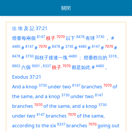
關閉
出 埃 及 記 37:21
8147
7070
8478
3730
燈臺每兩個
枝子
以下
有球
，
#
4480
8147
7070
8478
3730
4480
8147
7070
#
#
#
#
#
#
#
#
8478
3730
4480
3318
,
#
與枝子接連一塊
；
燈臺杈出的
8802
9001
,
8337
7070
4480
六個
枝子
都是如此
#
。
Exodus 37:21
3730
8147
7070
And a knop
under two
branches
of
3730
8147
the same, and a knop
under two
7070
3730
branches
of the same, and a knop
8147
7070
under two
branches
of the same,
8337
7070
according to the six
branches
going out