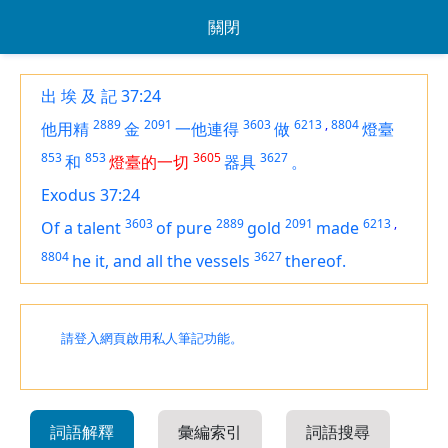
關閉
出 埃 及 記 37:24
2889
2091
3603
6213
,
8804
他用精
金
一他連得
做
燈臺
853
853
3605
3627
和
燈臺的一切
器具
。
Exodus 37:24
3603
2889
2091
6213
,
Of
a talent
of pure
gold
made
8804
3627
he it, and all the vessels
thereof.
請登入網頁啟用私人筆記功能。
詞語解釋
彙編索引
詞語搜尋