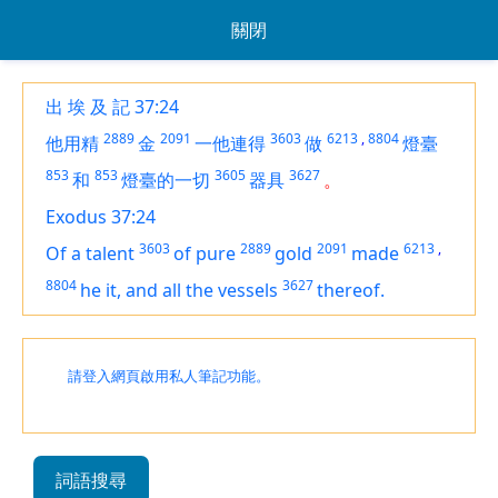
關閉
出 埃 及 記 37:24
2889
2091
3603
6213
,
8804
他用精
金
一他連得
做
燈臺
853
853
3605
3627
和
燈臺的一切
器具
。
Exodus 37:24
3603
2889
2091
6213
,
Of
a talent
of pure
gold
made
8804
3627
he it, and all the vessels
thereof.
請登入網頁啟用私人筆記功能。
詞語搜尋