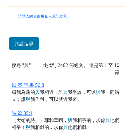
請登入網頁啟用私人筆記功能。
詞語搜尋
搜尋 "與"
共找到
2462
節經文。 這是第 1 至 10
節
以 賽 亞 書 50:8
稱我為義的
與
我相近；誰
與
我爭論，可以
與
我一同站
立；誰
與
我作對，可以就近我來。
詩 篇 35:1
（大衛的詩。）耶和華啊，
與
我相爭的，求你
與
他們
相爭！
與
我相戰的，求你
與
他們相戰！