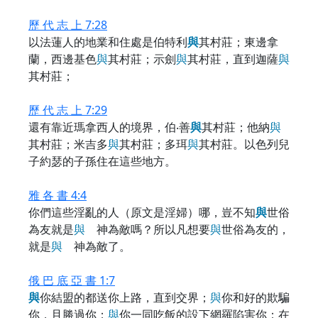
歷 代 志 上 7:28
以法蓮人的地業和住處是伯特利
與
其村莊；東邊拿
蘭，西邊基色
與
其村莊；示劍
與
其村莊，直到迦薩
與
其村莊；
歷 代 志 上 7:29
還有靠近瑪拿西人的境界，伯‧善
與
其村莊；他納
與
其村莊；米吉多
與
其村莊；多珥
與
其村莊。以色列兒
子約瑟的子孫住在這些地方。
雅 各 書 4:4
你們這些淫亂的人（原文是淫婦）哪，豈不知
與
世俗
為友就是
與
神為敵嗎？所以凡想要
與
世俗為友的，
就是
與
神為敵了。
俄 巴 底 亞 書 1:7
與
你結盟的都送你上路，直到交界；
與
你和好的欺騙
你，且勝過你；
與
你一同吃飯的設下網羅陷害你；在