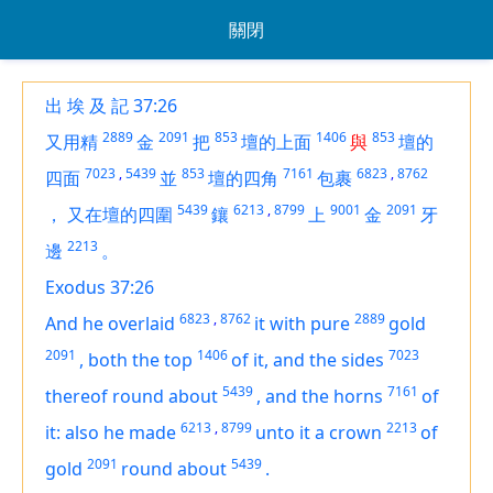
關閉
出 埃 及 記 37:26
2889
2091
853
1406
853
又用精
金
把
壇的上面
與
壇的
7023
,
5439
853
7161
6823
,
8762
四面
並
壇的四角
包裹
5439
6213
,
8799
9001
2091
，
又在壇的四圍
鑲
上
金
牙
2213
邊
。
Exodus 37:26
6823
,
8762
2889
And he overlaid
it with pure
gold
2091
1406
7023
,
both
the top
of it, and the sides
5439
7161
thereof round about
,
and the horns
of
6213
,
8799
2213
it: also he made
unto it a crown
of
2091
5439
gold
round about
.