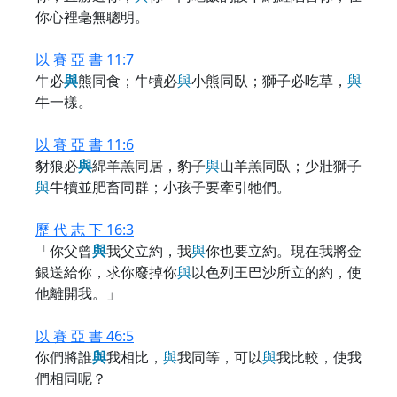
你心裡毫無聰明。
以 賽 亞 書 11:7
牛必
與
熊同食；牛犢必
與
小熊同臥；獅子必吃草，
與
牛一樣。
以 賽 亞 書 11:6
豺狼必
與
綿羊羔同居，豹子
與
山羊羔同臥；少壯獅子
與
牛犢並肥畜同群；小孩子要牽引牠們。
歷 代 志 下 16:3
「你父曾
與
我父立約，我
與
你也要立約。現在我將金
銀送給你，求你廢掉你
與
以色列王巴沙所立的約，使
他離開我。」
以 賽 亞 書 46:5
你們將誰
與
我相比，
與
我同等，可以
與
我比較，使我
們相同呢？