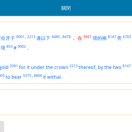
關閉
9001
,
2213
4480
,
8478
5921
8147
6763
安在牙子
邊以下
，
在
壇的兩
旁
853
9002
壇
#
。
2091
2213
8147
gold
for it under the crown
thereof, by the two
905
5375
,
8800
to bear
it withal.