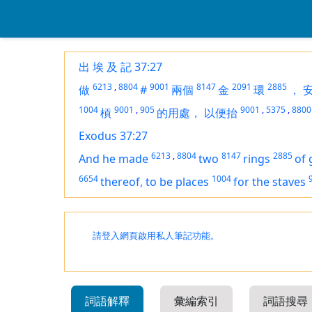
出 埃 及 記 37:27
6213
,
8804
9001
8147
2091
2885
做
#
兩個
金
環
，
1004
9001
,
905
9001
,
5375
,
8800
槓
的用處，
以便抬
Exodus 37:27
6213
,
8804
8147
2885
And he made
two
rings
of 
6654
1004
thereof, to be places
for the staves
請登入網頁啟用私人筆記功能。
詞語解釋
彙編索引
詞語搜尋