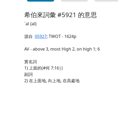
希伯來詞彙 #5921 的意思
`al {al}
源自
05927
; TWOT - 1624p
AV - above 3, most High 2, on high 1; 6
實名詞
1) 上面的(#何 7:16|)
副詞
2) 在上面地, 向上地, 在高處地