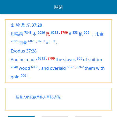
關閉
出 埃 及 記 37:28
7848
6086
6213
,
8799
853
905
用皂莢
木
做
#
槓
，
用金
2091
6823
,
8762
853
包裹
#
。
Exodus 37:28
6213
,
8799
905
And he made
the staves
of
shittim
7848
6086
6823
,
8762
wood
,
and overlaid
them with
2091
gold
.
請登入網頁啟用私人筆記功能。