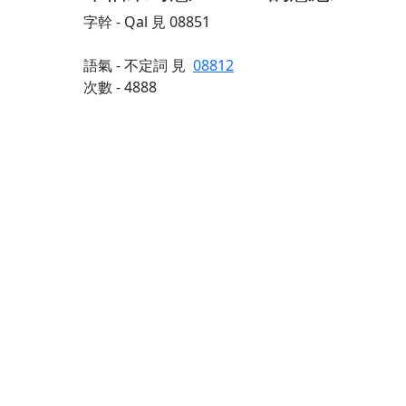
字幹 - Qal 見 08851
語氣 - 不定詞 見
08812
次數 - 4888