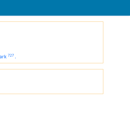
727
ark
.