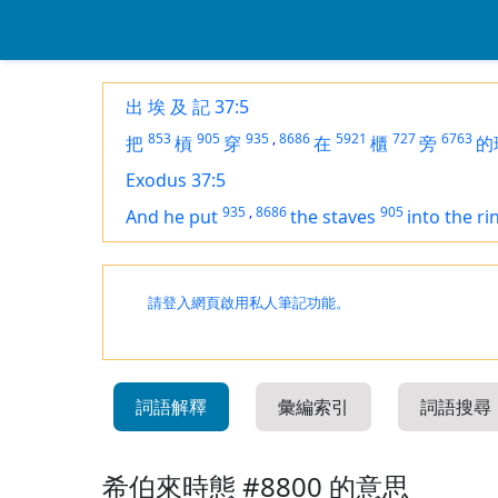
出 埃 及 記 37:5
853
905
935
,
8686
5921
727
6763
把
槓
穿
在
櫃
旁
的
Exodus 37:5
935
,
8686
905
And he put
the staves
into the ri
請登入網頁啟用私人筆記功能。
詞語解釋
彙編索引
詞語搜尋
希伯來時態 #8800 的意思