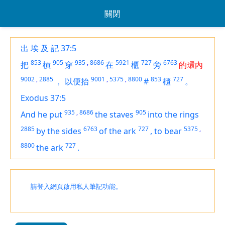
關閉
出 埃 及 記 37:5
853
905
935
,
8686
5921
727
6763
把
槓
穿
在
櫃
旁
的環內
9002
,
2885
9001
,
5375
,
8800
853
727
，
以便抬
#
櫃
。
Exodus 37:5
935
,
8686
905
And he put
the staves
into the rings
2885
6763
727
5375
,
by the sides
of the ark
,
to bear
8800
727
the ark
.
請登入網頁啟用私人筆記功能。