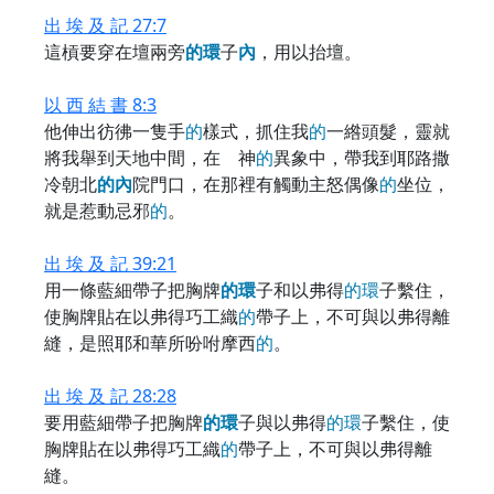
出 埃 及 記 27:7
這槓要穿在壇兩旁
的
環
子
內
，用以抬壇。
以 西 結 書 8:3
他伸出彷彿一隻手
的
樣式，抓住我
的
一綹頭髮，靈就
將我舉到天地中間，在 神
的
異象中，帶我到耶路撒
冷朝北
的
內
院門口，在那裡有觸動主怒偶像
的
坐位，
就是惹動忌邪
的
。
出 埃 及 記 39:21
用一條藍細帶子把胸牌
的
環
子和以弗得
的
環
子繫住，
使胸牌貼在以弗得巧工織
的
帶子上，不可與以弗得離
縫，是照耶和華所吩咐摩西
的
。
出 埃 及 記 28:28
要用藍細帶子把胸牌
的
環
子與以弗得
的
環
子繫住，使
胸牌貼在以弗得巧工織
的
帶子上，不可與以弗得離
縫。