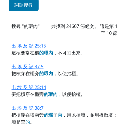
詞語搜尋
搜尋 "的環內"
共找到
24607
節經文。 這是第 1
至 10 節
出 埃 及 記 25:15
這槓要常在櫃
的
環
內
，不可抽出來。
出 埃 及 記 37:5
把槓穿在櫃旁
的
環
內
，以便抬櫃。
出 埃 及 記 25:14
要把槓穿在櫃旁
的
環
內
，以便抬櫃。
出 埃 及 記 38:7
把槓穿在壇兩旁
的
環
子
內
，用以抬壇，並用板做壇；
壇是空
的
。