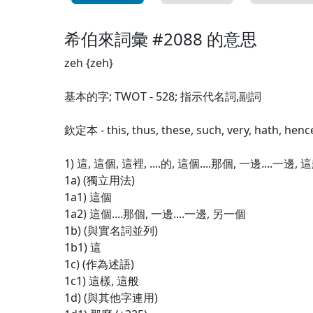
希伯來詞彙 #2088 的意思
zeh {zeh}
基本的字; TWOT - 528; 指示代名詞,副詞
欽定本 - this, thus, these, such, very, hath, henc
1) 這, 這個, 這裡, ....的, 這個....那個, 一邊....一邊, 
1a) (獨立用法)
1a1) 這個
1a2) 這個....那個, 一邊....一邊, 另一個
1b) (與實名詞並列)
1b1) 這
1c) (作為述語)
1c1) 這樣, 這般
1d) (與其他字連用)