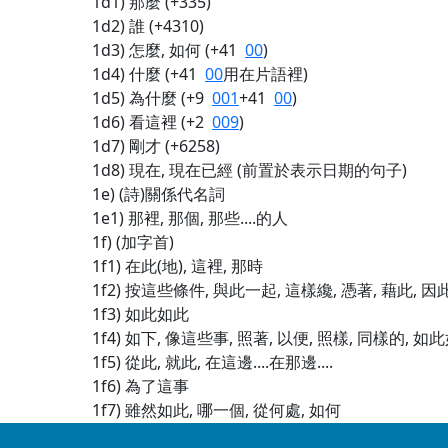
1d1) 那麼 (+335)
1d2) 誰 (+4310)
1d3) 怎麼, 如何 (+41
00
)
1d4) 什麼 (+41
00
用在片語裡)
1d5) 為什麼 (+9
001
+41
00
)
1d6) 看這裡 (+2
009
)
1d7) 剛才 (+6258)
1d8) 現在, 現在已經 (前置於表示日期的句子)
1e) (詩)關係代名詞
1e1) 那裡, 那個, 那些....的人
1f) (加字首)
1f1) 在此(地), 這裡, 那時
1f2) 按這些條件, 與此一起, 這樣纔, 憑著, 藉此, 因
1f3) 如此如此
1f4) 如下, 像這些事, 照著, 以便, 照樣, 同樣的, 如
1f5) 從此, 就此, 在這邊....在那邊....
1f6) 為了這事
1f7) 雖然如此, 哪一個, 從何處, 如何