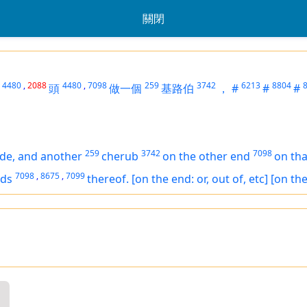
關閉
4480
,
2088
4480
,
7098
259
3742
6213
8804
頭
做一個
基路伯
，
#
#
#
259
3742
7098
ide, and another
cherub
on the
other
end
on tha
7098
,
8675
,
7099
ds
thereof.
[on the end: or, out of, etc]
[on the