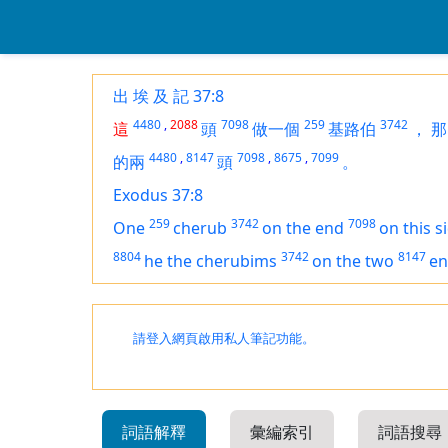
出 埃 及 記 37:8
4480
,
2088
7098
259
3742
這
頭
做一個
基路伯
，
那
4480
,
8147
7098
,
8675
,
7099
的兩
頭
。
Exodus 37:8
259
3742
7098
One
cherub
on the end
on this s
8804
3742
8147
he the cherubims
on the two
en
請登入網頁啟用私人筆記功能。
詞語解釋
彙編索引
詞語搜尋