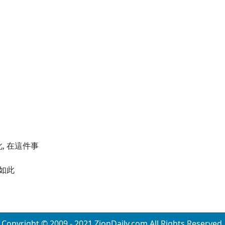
此, 在這件事
此如此
Copyright © 2009 - 2021 ZionDaily.com All Rights Reserved.