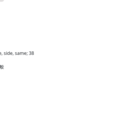
e, side, same; 38
這般