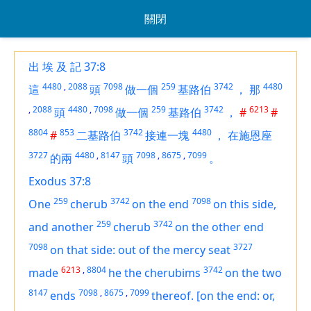
關閉
出 埃 及 記 37:8
4480
,
2088
7098
259
3742
4480
這
頭
做一個
基路伯
，
那
,
2088
4480
,
7098
259
3742
6213
頭
做一個
基路伯
，
#
#
8804
853
3742
4480
#
二基路伯
接連一塊
，
在施恩座
3727
4480
,
8147
7098
,
8675
,
7099
的兩
頭
。
Exodus 37:8
259
3742
7098
One
cherub
on the end
on this side,
259
3742
and another
cherub
on the
other
end
7098
3727
on that side: out of the mercy seat
6213
,
8804
3742
made
he the cherubims
on the two
8147
7098
,
8675
,
7099
ends
thereof.
[on the end: or,