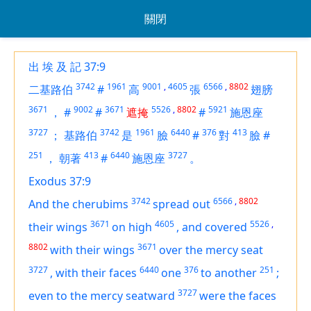
關閉
出 埃 及 記 37:9
3742
1961
9001
,
4605
6566
,
8802
二基路伯
#
高
張
翅膀
3671
9002
3671
5526
,
8802
5921
，
#
#
遮掩
#
施恩座
3727
3742
1961
6440
376
413
；
基路伯
是
臉
#
對
臉
#
251
413
6440
3727
，
朝著
#
施恩座
。
Exodus 37:9
3742
6566
,
8802
And the cherubims
spread out
3671
4605
5526
,
their
wings
on high
,
and
covered
8802
3671
with their wings
over the mercy seat
3727
6440
376
251
,
with their faces
one
to another
;
3727
even
to the mercy seatward
were the faces