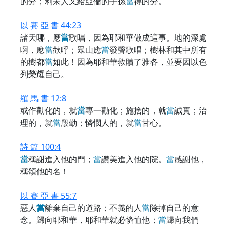
的分；利未人又給亞倫的子孫
當
得的分。
以 賽 亞 書 44:23
諸天哪，應
當
歌唱，因為耶和華做成這事。地的深處
啊，應
當
歡呼；眾山應
當
發聲歌唱；樹林和其中所有
的樹都
當
如此！因為耶和華救贖了雅各，並要因以色
列榮耀自己。
羅 馬 書 12:8
或作勸化的，就
當
專一勸化；施捨的，就
當
誠實；治
理的，就
當
殷勤；憐憫人的，就
當
甘心。
詩 篇 100:4
當
稱謝進入他的門；
當
讚美進入他的院。
當
感謝他，
稱頌他的名！
以 賽 亞 書 55:7
惡人
當
離棄自己的道路；不義的人
當
除掉自己的意
念。歸向耶和華，耶和華就必憐恤他；
當
歸向我們