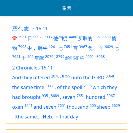
關閉
歷 代 志 下 15:11
1931
9002
,
3117
4480
935
,
8689
當
日
他們從
所取的
擄
7998
1241
7651
3967
6629
物
中，
將牛
七
百
隻、
羊
七
7651
505
2076
,
8799
9001
,
3068
千
隻獻
給耶和華
。
2 Chronicles 15:11
2076
,
8799
3068
And they offered
unto the LORD
3117
7998
the same time
,
of the spoil
which
they
935
,
8689
7651
3967
had brought
,
seven
hundred
1241
7651
505
6629
oxen
and seven
thousand
sheep
.
[the same...: Heb. in that day]