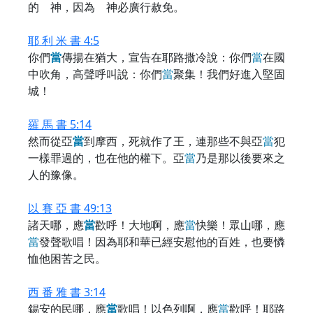
的 神，因為 神必廣行赦免。
耶 利 米 書 4:5
你們
當
傳揚在猶大，宣告在耶路撒冷說：你們
當
在國
中吹角，高聲呼叫說：你們
當
聚集！我們好進入堅固
城！
羅 馬 書 5:14
然而從亞
當
到摩西，死就作了王，連那些不與亞
當
犯
一樣罪過的，也在他的權下。亞
當
乃是那以後要來之
人的豫像。
以 賽 亞 書 49:13
諸天哪，應
當
歡呼！大地啊，應
當
快樂！眾山哪，應
當
發聲歌唱！因為耶和華已經安慰他的百姓，也要憐
恤他困苦之民。
西 番 雅 書 3:14
錫安的民哪，應
當
歌唱！以色列啊，應
當
歡呼！耶路