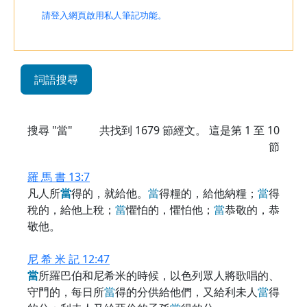
請登入網頁啟用私人筆記功能。
詞語搜尋
搜尋 "當"
共找到
1679
節經文。 這是第 1 至 10
節
羅 馬 書 13:7
凡人所
當
得的，就給他。
當
得糧的，給他納糧；
當
得
稅的，給他上稅；
當
懼怕的，懼怕他；
當
恭敬的，恭
敬他。
尼 希 米 記 12:47
當
所羅巴伯和尼希米的時候，以色列眾人將歌唱的、
守門的，每日所
當
得的分供給他們，又給利未人
當
得